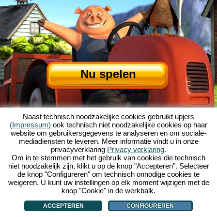
Nu spelen
Naast technisch noodzakelijke cookies gebruikt upjers
(Impressum)
ook technisch niet noodzakelijke cookies op haar
website om gebruikersgegevens te analyseren en om sociale-
mediadiensten te leveren. Meer informatie vindt u in onze
privacyverklaring
Privacy verklaring
.
Over My Free Farm
|
Het verhaal van dit browserspel
|
De mogelijkheden
|
Om in te stemmen met het gebruik van cookies die technisch
AGV
|
Impressum
|
Privacybeleid
|
Regels
|
Forum
|
Support
|
niet noodzakelijk zijn, klikt u op de knop "Accepteren". Selecteer
de knop "Configureren" om technisch onnodige cookies te
My Free Farm 2 App
|
Google Play
|
App Store
|
weigeren. U kunt uw instellingen op elk moment wijzigen met de
Browsergames - Upjers.com
|
Cookies beheren
knop "Cookie" in de werkbalk.
ACCEPTEREN
CONFIGUREREN