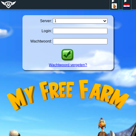
Server:
Login:
Wachtwoord:
Wachtwoord vergeten?