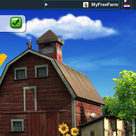
MyFreeFarm