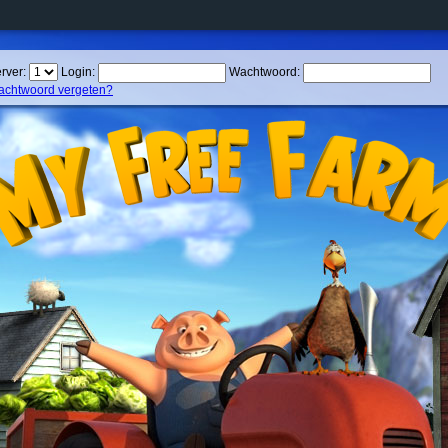
rver:
Login:
Wachtwoord:
chtwoord vergeten?