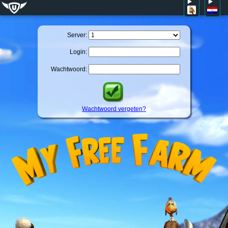
Server:
Login:
Wachtwoord:
Wachtwoord vergeten?