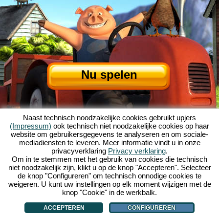
Nu spelen
Naast technisch noodzakelijke cookies gebruikt upjers
(Impressum)
ook technisch niet noodzakelijke cookies op haar
website om gebruikersgegevens te analyseren en om sociale-
mediadiensten te leveren. Meer informatie vindt u in onze
privacyverklaring
Privacy verklaring
.
Over My Free Farm
|
Het verhaal van dit browserspel
|
De mogelijkheden
|
Om in te stemmen met het gebruik van cookies die technisch
AGV
|
Impressum
|
Privacybeleid
|
Regels
|
Forum
|
Support
|
niet noodzakelijk zijn, klikt u op de knop "Accepteren". Selecteer
de knop "Configureren" om technisch onnodige cookies te
My Free Farm 2 App
|
Google Play
|
App Store
|
weigeren. U kunt uw instellingen op elk moment wijzigen met de
Browsergames - Upjers.com
|
Cookies beheren
knop "Cookie" in de werkbalk.
ACCEPTEREN
CONFIGUREREN