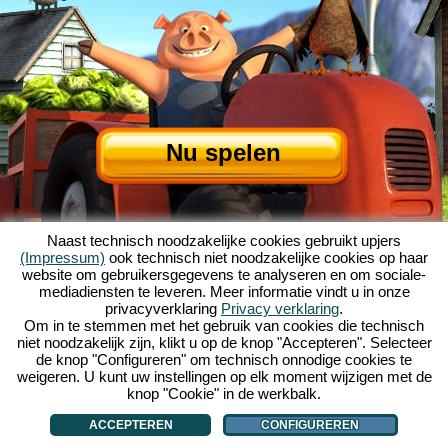
Nu spelen
Naast technisch noodzakelijke cookies gebruikt upjers
(Impressum)
ook technisch niet noodzakelijke cookies op haar
website om gebruikersgegevens te analyseren en om sociale-
mediadiensten te leveren. Meer informatie vindt u in onze
privacyverklaring
Privacy verklaring
.
Over My Free Farm
|
Het verhaal van dit browserspel
|
De mogelijkheden
|
Om in te stemmen met het gebruik van cookies die technisch
AGV
|
Impressum
|
Privacybeleid
|
Regels
|
Forum
|
Support
|
niet noodzakelijk zijn, klikt u op de knop "Accepteren". Selecteer
de knop "Configureren" om technisch onnodige cookies te
My Free Farm 2 App
|
Google Play
|
App Store
|
weigeren. U kunt uw instellingen op elk moment wijzigen met de
Browsergames - Upjers.com
|
Cookies beheren
knop "Cookie" in de werkbalk.
ACCEPTEREN
CONFIGUREREN