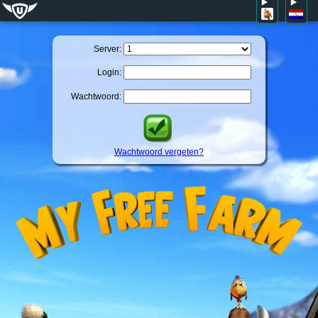
Server:
Login:
Wachtwoord:
Wachtwoord vergeten?