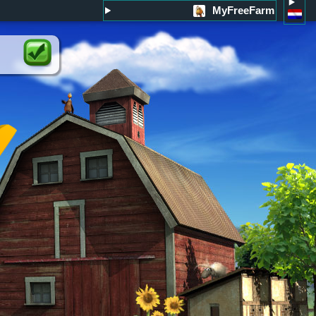
MyFreeFarm