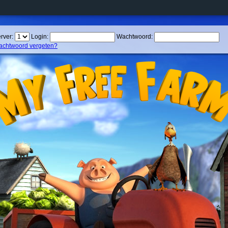
rver:
Login:
Wachtwoord:
chtwoord vergeten?