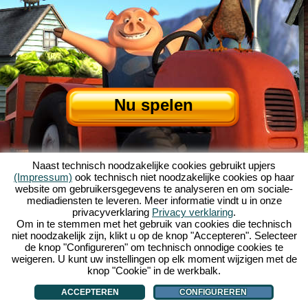
Nu spelen
Naast technisch noodzakelijke cookies gebruikt upjers
(Impressum)
ook technisch niet noodzakelijke cookies op haar
website om gebruikersgegevens te analyseren en om sociale-
mediadiensten te leveren. Meer informatie vindt u in onze
privacyverklaring
Privacy verklaring
.
Over My Free Farm
|
Het verhaal van dit browserspel
|
De mogelijkheden
|
Om in te stemmen met het gebruik van cookies die technisch
AGV
|
Impressum
|
Privacybeleid
|
Regels
|
Forum
|
Support
|
niet noodzakelijk zijn, klikt u op de knop "Accepteren". Selecteer
de knop "Configureren" om technisch onnodige cookies te
My Free Farm 2 App
|
Google Play
|
App Store
|
weigeren. U kunt uw instellingen op elk moment wijzigen met de
Browsergames - Upjers.com
|
Cookies beheren
knop "Cookie" in de werkbalk.
ACCEPTEREN
CONFIGUREREN