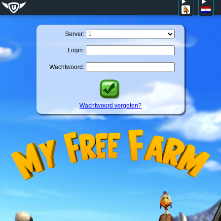
Server:
Login:
Wachtwoord:
Wachtwoord vergeten?