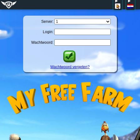
Server:
Login:
Wachtwoord:
Wachtwoord vergeten?