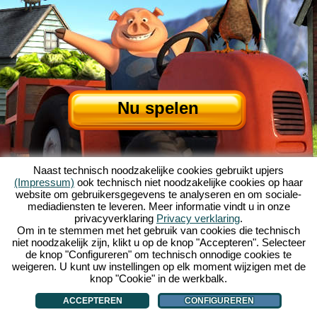
Nu spelen
Naast technisch noodzakelijke cookies gebruikt upjers
(Impressum)
ook technisch niet noodzakelijke cookies op haar
website om gebruikersgegevens te analyseren en om sociale-
mediadiensten te leveren. Meer informatie vindt u in onze
privacyverklaring
Privacy verklaring
.
Over My Free Farm
|
Het verhaal van dit browserspel
|
De mogelijkheden
|
Om in te stemmen met het gebruik van cookies die technisch
AGV
|
Impressum
|
Privacybeleid
|
Regels
|
Forum
|
Support
|
niet noodzakelijk zijn, klikt u op de knop "Accepteren". Selecteer
de knop "Configureren" om technisch onnodige cookies te
My Free Farm 2 App
|
Google Play
|
App Store
|
weigeren. U kunt uw instellingen op elk moment wijzigen met de
Browsergames - Upjers.com
|
Cookies beheren
knop "Cookie" in de werkbalk.
ACCEPTEREN
CONFIGUREREN