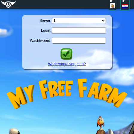
Server:
Login:
Wachtwoord:
Wachtwoord vergeten?