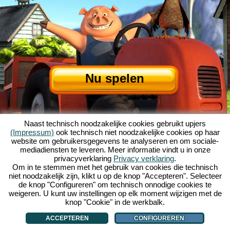
Nu spelen
Naast technisch noodzakelijke cookies gebruikt upjers
(Impressum)
ook technisch niet noodzakelijke cookies op haar
website om gebruikersgegevens te analyseren en om sociale-
mediadiensten te leveren. Meer informatie vindt u in onze
privacyverklaring
Privacy verklaring
.
Over My Free Farm
|
Het verhaal van dit browserspel
|
De mogelijkheden
|
Om in te stemmen met het gebruik van cookies die technisch
AGV
|
Impressum
|
Privacybeleid
|
Regels
|
Forum
|
Support
|
niet noodzakelijk zijn, klikt u op de knop "Accepteren". Selecteer
de knop "Configureren" om technisch onnodige cookies te
My Free Farm 2 App
|
Google Play
|
App Store
|
weigeren. U kunt uw instellingen op elk moment wijzigen met de
Browsergames - Upjers.com
|
Cookies beheren
knop "Cookie" in de werkbalk.
ACCEPTEREN
CONFIGUREREN