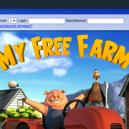
rver:
Login:
Wachtwoord:
chtwoord vergeten?