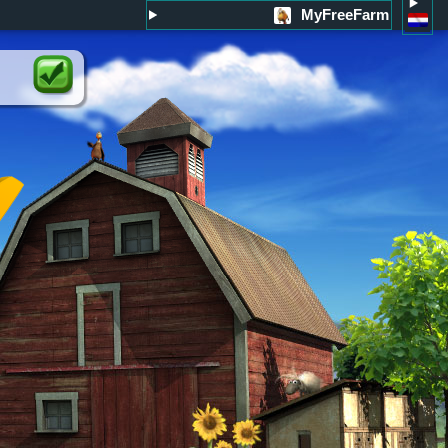
MyFreeFarm