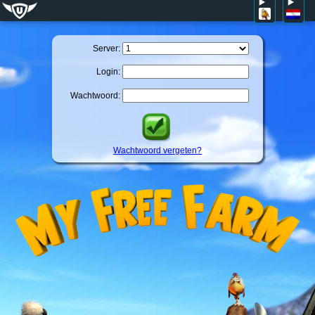
Server:
Login:
Wachtwoord:
Wachtwoord vergeten?