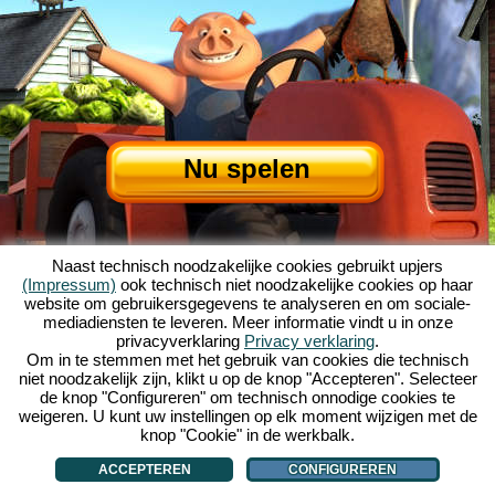
Nu spelen
Naast technisch noodzakelijke cookies gebruikt upjers
(Impressum)
ook technisch niet noodzakelijke cookies op haar
website om gebruikersgegevens te analyseren en om sociale-
mediadiensten te leveren. Meer informatie vindt u in onze
privacyverklaring
Privacy verklaring
.
Over My Free Farm
|
Het verhaal van dit browserspel
|
De mogelijkheden
|
Om in te stemmen met het gebruik van cookies die technisch
AGV
|
Impressum
|
Privacybeleid
|
Regels
|
Forum
|
Support
|
niet noodzakelijk zijn, klikt u op de knop "Accepteren". Selecteer
de knop "Configureren" om technisch onnodige cookies te
My Free Farm 2 App
|
Google Play
|
App Store
|
weigeren. U kunt uw instellingen op elk moment wijzigen met de
Browsergames - Upjers.com
|
Cookies beheren
knop "Cookie" in de werkbalk.
ACCEPTEREN
CONFIGUREREN