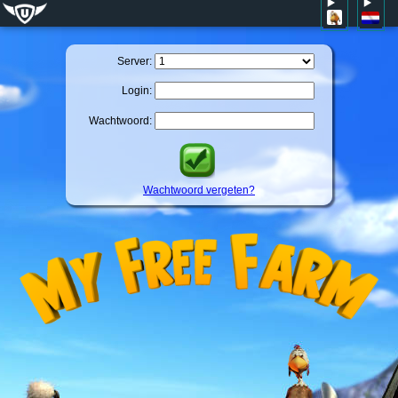
Server:
Login:
Wachtwoord:
Wachtwoord vergeten?