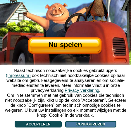
Nu spelen
Naast technisch noodzakelijke cookies gebruikt upjers
(Impressum)
ook technisch niet noodzakelijke cookies op haar
website om gebruikersgegevens te analyseren en om sociale-
mediadiensten te leveren. Meer informatie vindt u in onze
privacyverklaring
Privacy verklaring
.
Over My Free Farm
|
Het verhaal van dit browserspel
|
De mogelijkheden
|
Om in te stemmen met het gebruik van cookies die technisch
AGV
|
Impressum
|
Privacybeleid
|
Regels
|
Forum
|
Support
|
niet noodzakelijk zijn, klikt u op de knop "Accepteren". Selecteer
de knop "Configureren" om technisch onnodige cookies te
My Free Farm 2 App
|
Google Play
|
App Store
|
weigeren. U kunt uw instellingen op elk moment wijzigen met de
Browsergames - Upjers.com
|
Cookies beheren
knop "Cookie" in de werkbalk.
ACCEPTEREN
CONFIGUREREN