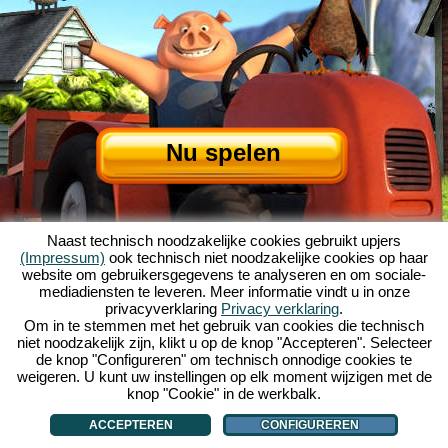
Nu spelen
Naast technisch noodzakelijke cookies gebruikt upjers
(Impressum)
ook technisch niet noodzakelijke cookies op haar
website om gebruikersgegevens te analyseren en om sociale-
mediadiensten te leveren. Meer informatie vindt u in onze
privacyverklaring
Privacy verklaring
.
Over My Free Farm
|
Het verhaal van dit browserspel
|
De mogelijkheden
|
Om in te stemmen met het gebruik van cookies die technisch
AGV
|
Impressum
|
Privacybeleid
|
Regels
|
Forum
|
Support
|
niet noodzakelijk zijn, klikt u op de knop "Accepteren". Selecteer
de knop "Configureren" om technisch onnodige cookies te
My Free Farm 2 App
|
Google Play
|
App Store
|
weigeren. U kunt uw instellingen op elk moment wijzigen met de
Browsergames - Upjers.com
|
Cookies beheren
knop "Cookie" in de werkbalk.
ACCEPTEREN
CONFIGUREREN