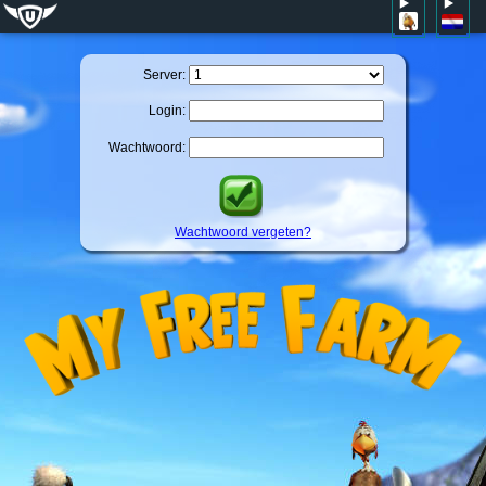
Server:
Login:
Wachtwoord:
Wachtwoord vergeten?