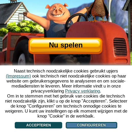
Nu spelen
Naast technisch noodzakelijke cookies gebruikt upjers
(Impressum)
ook technisch niet noodzakelijke cookies op haar
website om gebruikersgegevens te analyseren en om sociale-
mediadiensten te leveren. Meer informatie vindt u in onze
privacyverklaring
Privacy verklaring
.
Over My Free Farm
|
Het verhaal van dit browserspel
|
De mogelijkheden
|
Om in te stemmen met het gebruik van cookies die technisch
AGV
|
Impressum
|
Privacybeleid
|
Regels
|
Forum
|
Support
|
niet noodzakelijk zijn, klikt u op de knop "Accepteren". Selecteer
de knop "Configureren" om technisch onnodige cookies te
My Free Farm 2 App
|
Google Play
|
App Store
|
weigeren. U kunt uw instellingen op elk moment wijzigen met de
Browsergames - Upjers.com
|
Cookies beheren
knop "Cookie" in de werkbalk.
ACCEPTEREN
CONFIGUREREN