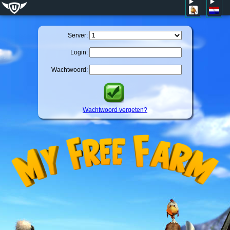
Server:
Login:
Wachtwoord:
Wachtwoord vergeten?