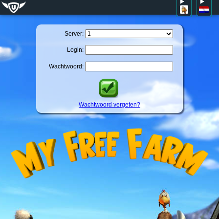
Server:
Login:
Wachtwoord:
Wachtwoord vergeten?