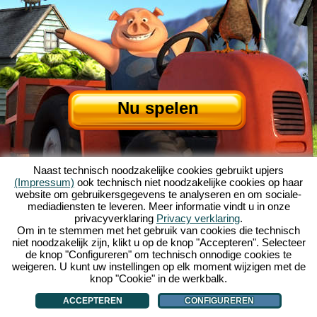
Nu spelen
Naast technisch noodzakelijke cookies gebruikt upjers
(Impressum)
ook technisch niet noodzakelijke cookies op haar
website om gebruikersgegevens te analyseren en om sociale-
mediadiensten te leveren. Meer informatie vindt u in onze
privacyverklaring
Privacy verklaring
.
Over My Free Farm
|
Het verhaal van dit browserspel
|
De mogelijkheden
|
Om in te stemmen met het gebruik van cookies die technisch
AGV
|
Impressum
|
Privacybeleid
|
Regels
|
Forum
|
Support
|
niet noodzakelijk zijn, klikt u op de knop "Accepteren". Selecteer
de knop "Configureren" om technisch onnodige cookies te
My Free Farm 2 App
|
Google Play
|
App Store
|
weigeren. U kunt uw instellingen op elk moment wijzigen met de
Browsergames - Upjers.com
|
Cookies beheren
knop "Cookie" in de werkbalk.
ACCEPTEREN
CONFIGUREREN