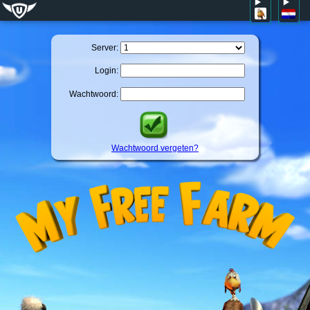
Server:
Login:
Wachtwoord:
Wachtwoord vergeten?