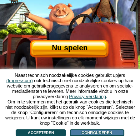
Nu spelen
Naast technisch noodzakelijke cookies gebruikt upjers
(Impressum)
ook technisch niet noodzakelijke cookies op haar
website om gebruikersgegevens te analyseren en om sociale-
mediadiensten te leveren. Meer informatie vindt u in onze
privacyverklaring
Privacy verklaring
.
Over My Free Farm
|
Het verhaal van dit browserspel
|
De mogelijkheden
|
Om in te stemmen met het gebruik van cookies die technisch
AGV
|
Impressum
|
Privacybeleid
|
Regels
|
Forum
|
Support
|
niet noodzakelijk zijn, klikt u op de knop "Accepteren". Selecteer
de knop "Configureren" om technisch onnodige cookies te
My Free Farm 2 App
|
Google Play
|
App Store
|
weigeren. U kunt uw instellingen op elk moment wijzigen met de
Browsergames - Upjers.com
|
Cookies beheren
knop "Cookie" in de werkbalk.
ACCEPTEREN
CONFIGUREREN