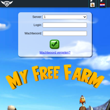
Server:
Login:
Wachtwoord:
Wachtwoord vergeten?