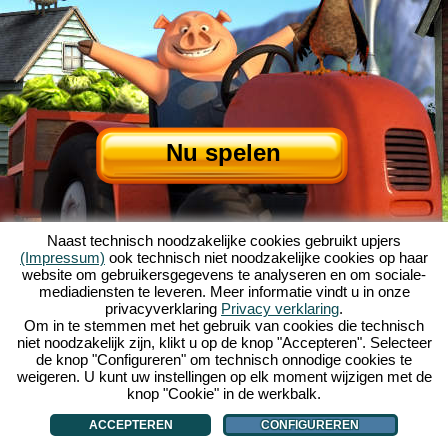
Nu spelen
Naast technisch noodzakelijke cookies gebruikt upjers
(Impressum)
ook technisch niet noodzakelijke cookies op haar
website om gebruikersgegevens te analyseren en om sociale-
mediadiensten te leveren. Meer informatie vindt u in onze
privacyverklaring
Privacy verklaring
.
Over My Free Farm
|
Het verhaal van dit browserspel
|
De mogelijkheden
|
Om in te stemmen met het gebruik van cookies die technisch
AGV
|
Impressum
|
Privacybeleid
|
Regels
|
Forum
|
Support
|
niet noodzakelijk zijn, klikt u op de knop "Accepteren". Selecteer
de knop "Configureren" om technisch onnodige cookies te
My Free Farm 2 App
|
Google Play
|
App Store
|
weigeren. U kunt uw instellingen op elk moment wijzigen met de
Browsergames - Upjers.com
|
Cookies beheren
knop "Cookie" in de werkbalk.
ACCEPTEREN
CONFIGUREREN