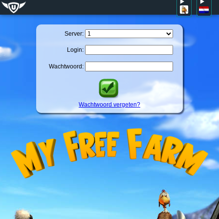
Server:
Login:
Wachtwoord:
Wachtwoord vergeten?