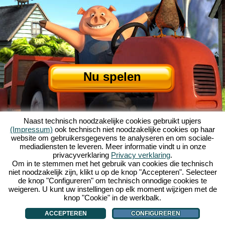
Nu spelen
Naast technisch noodzakelijke cookies gebruikt upjers
(Impressum)
ook technisch niet noodzakelijke cookies op haar
website om gebruikersgegevens te analyseren en om sociale-
mediadiensten te leveren. Meer informatie vindt u in onze
privacyverklaring
Privacy verklaring
.
Over My Free Farm
|
Het verhaal van dit browserspel
|
De mogelijkheden
|
Om in te stemmen met het gebruik van cookies die technisch
AGV
|
Impressum
|
Privacybeleid
|
Regels
|
Forum
|
Support
|
niet noodzakelijk zijn, klikt u op de knop "Accepteren". Selecteer
de knop "Configureren" om technisch onnodige cookies te
My Free Farm 2 App
|
Google Play
|
App Store
|
weigeren. U kunt uw instellingen op elk moment wijzigen met de
Browsergames - Upjers.com
|
Cookies beheren
knop "Cookie" in de werkbalk.
ACCEPTEREN
CONFIGUREREN