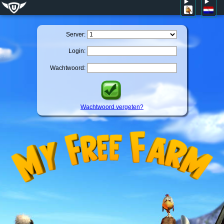
Server:
Login:
Wachtwoord:
Wachtwoord vergeten?