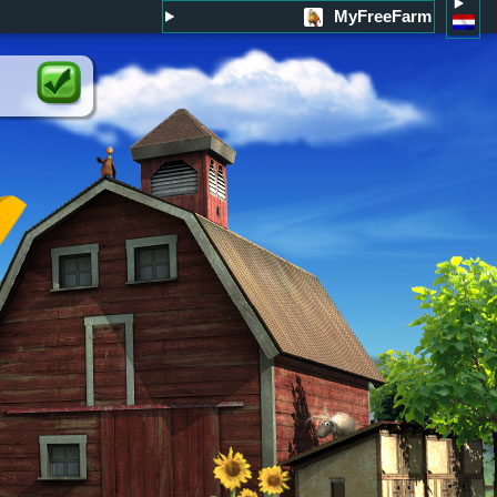
MyFreeFarm