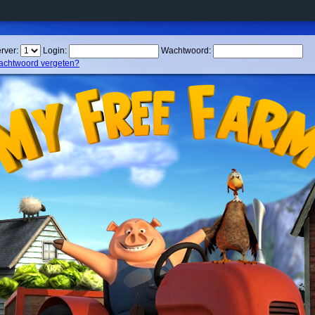
rver:
Login:
Wachtwoord:
chtwoord vergeten?