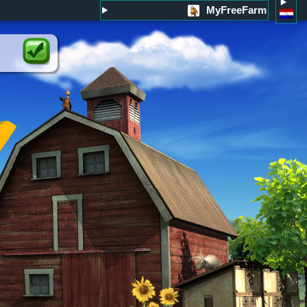
MyFreeFarm