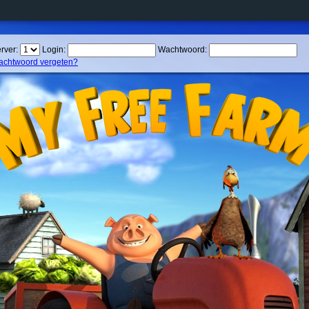
rver:
Login:
Wachtwoord:
chtwoord vergeten?