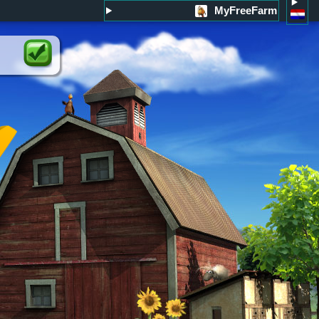
MyFreeFarm