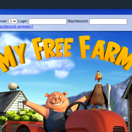
rver:
Login:
Wachtwoord:
chtwoord vergeten?