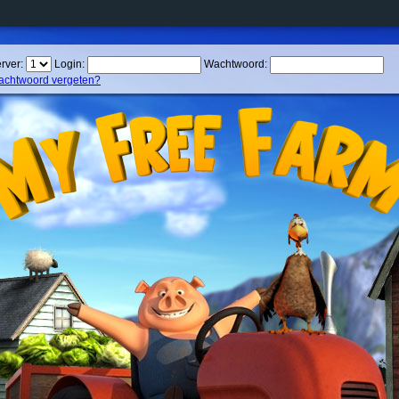
rver:
Login:
Wachtwoord:
chtwoord vergeten?