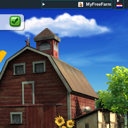
MyFreeFarm